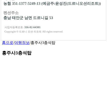
농협 351-1377-5249-13 (예금주:윤성진(드르니오션리조트))
펜션주소
충남 태안군 남면 드르니길 53
사업자등록번호:
316-02-64301
Copyright © 드르니 오션 리조트 All rights reserved.
홈으로
/
여행정보
/
흥주사3층석탑
흥주사3층석탑