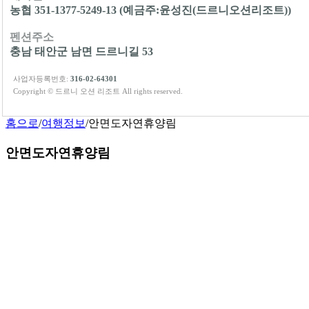
농협 351-1377-5249-13 (예금주:윤성진(드르니오션리조트))
펜션주소
충남 태안군 남면 드르니길 53
사업자등록번호:
316-02-64301
Copyright © 드르니 오션 리조트 All rights reserved.
홈으로
/
여행정보
/
안면도자연휴양림
안면도자연휴양림