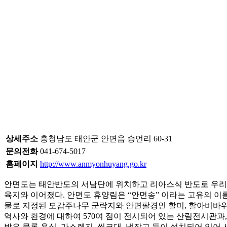
상세주소
충청남도 태안군 안면읍 승언리 60-31
문의전화
041-674-5017
홈페이지
http://www.anmyonhuyang.go.kr
안면도는 태안반도의 서남단에 위치하고 리아스식 반도로 우리나라
육지와 이어졌다. 안면도 휴양림은 “안면송” 이라는 고유의 이
물로 지정된 모감주나무 군락지와 안면팔경인 할미, 할아비바위
역사와 환경에 대하여 570여 점이 전시되어 있는 산림전시관과,
방은 물론 욕실, 가스렌지, 씽크대, 냉장고 등이 설치되어 있